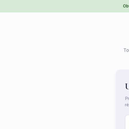
Ob
To
U
Pr
ré