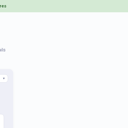
res
ils
▼